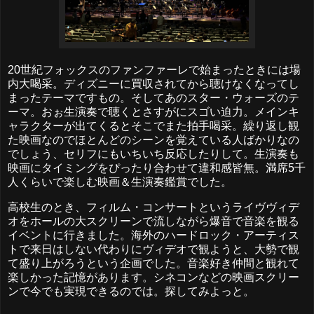
20世紀フォックスのファンファーレで始まったときには場
内大喝采。ディズニーに買収されてから聴けなくなってし
まったテーマですもの。そしてあのスター・ウォーズのテ
ーマ。おぉ生演奏で聴くとさすがにスゴい迫力。メインキ
ャラクターが出てくるとそこでまた拍手喝采。繰り返し観
た映画なのでほとんどのシーンを覚えている人ばかりなの
でしょう、セリフにもいちいち反応したりして。生演奏も
映画にタイミングをぴったり合わせて違和感皆無。満席5千
人くらいで楽しむ映画＆生演奏鑑賞でした。
高校生のとき、フィルム・コンサートというライヴヴィデ
オをホールの大スクリーンで流しながら爆音で音楽を観る
イベントに行きました。海外のハードロック・アーティス
トで来日はしない代わりにヴィデオで観ようと、大勢で観
て盛り上がろうという企画でした。音楽好き仲間と観れて
楽しかった記憶があります。シネコンなどの映画スクリー
ンで今でも実現できるのでは。探してみよっと。