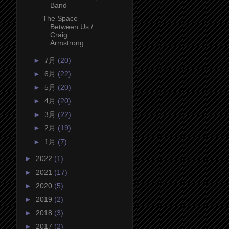
Band
The Space
Between Us /
Craig
Armstrong
►
7月
(20)
►
6月
(22)
►
5月
(20)
►
4月
(20)
►
3月
(22)
►
2月
(19)
►
1月
(7)
►
2022
(1)
►
2021
(17)
►
2020
(5)
►
2019
(2)
►
2018
(3)
►
2017
(2)