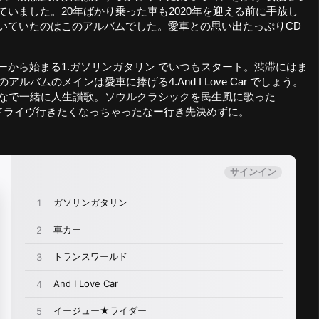
いました。20年ばかり乗った車も2020年を迎える前に手放し
いていたのはこのアルバムでした。愛車との思い出たっぷりCD
ーから始まる1.ガソリンガタリン でいつもスタート。渋滞にはま
ルバムのメインは愛車に捧げる4.And I Love Car でしょう。
んなで一緒に人生讃歌。ソウルクラシックを民生風に歌った
またドライヴ行きたくなっちゃったなー行き先決めずに。