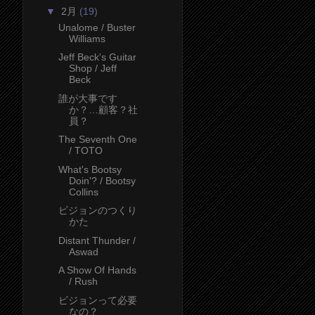
▼
2月
(19)
Unalome / Buster
Williams
Jeff Beck's Guitar
Shop / Jeff
Beck
誰が大事です
か？…顧客？社
員？
The Seventh One
/ TOTO
What's Bootsy
Doin'? / Bootsy
Collins
ビジョンのつくり
かた
Distant Thunder /
Aswad
A Show Of Hands
/ Rush
ビジョンって必要
なの？