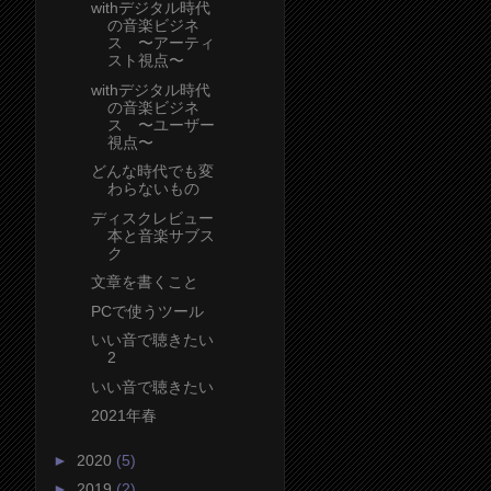
withデジタル時代
の音楽ビジネ
ス 〜アーティ
スト視点〜
withデジタル時代
の音楽ビジネ
ス 〜ユーザー
視点〜
どんな時代でも変
わらないもの
ディスクレビュー
本と音楽サブス
ク
文章を書くこと
PCで使うツール
いい音で聴きたい
2
いい音で聴きたい
2021年春
►
2020
(5)
►
2019
(2)