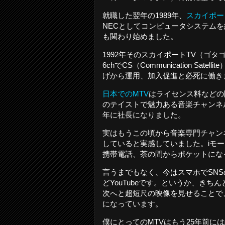
就職した翌年の1989年、
スカイポー
NECとしてコンピュータシステム
も関わり始めました。
1992年そのスカイポートTV（ゴ
6chでCS（Communication 
げから運用、加入促進と必死に働き
日本でのMTV
はライセンス料などの問
のテイストで魅力ある音楽チャンネル
年に社長になりました。
実はもうこの頃から音楽専門チャン
していると実感していました。iモ
携帯電話、茶の間からポケットにな
言うまでもなく、今はスマホでSN
どYouTubeです。というか、き
次へと超短尺の映像を見せることで
になっています。
僕にとってのMTVはもう25年前に