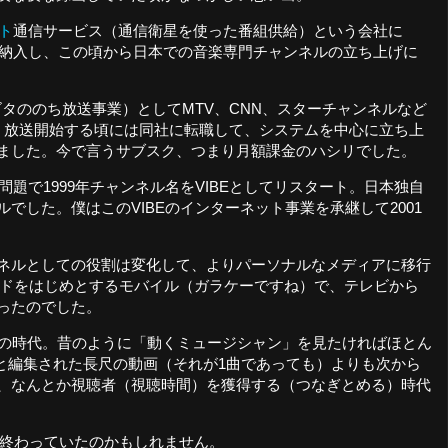
ト
通信サービス（通信衛星を使った番組供給）という会社に
を納入し、この頃から日本での音楽専門チャンネルの立ち上げに
タゴタののち放送事業）としてMTV、CNN、スターチャンネルなど
Satellite）放送開始する頃には同社に転職して、システムを中心に立ち上
ました。今で言うサブスク、つまり月額課金のハシリでした。
題で1999年チャンネル名をVIBEとしてリスタート。日本独自
でした。僕はこのVIBEのインターネット事業を承継して2001
ネルとしての役割は変化して、よりパーソナルなメディアに移行
ードをはじめとするモバイル（ガラケーですね）で、テレビから
ったのでした。
Sの時代。昔のように「動くミュージシャン」を見たければほとん
ちんと編集された長尺の動画（それが1曲であっても）よりも次から
、なんとか視聴者（視聴時間）を獲得する（つなぎとめる）時代
は終わっていたのかもしれません。