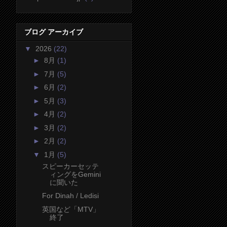
ブログ アーカイブ
▼
2026
(22)
►
8月
(1)
►
7月
(5)
►
6月
(2)
►
5月
(3)
►
4月
(2)
►
3月
(2)
►
2月
(2)
▼
1月
(5)
スピーカーセッテ
ィングをGemini
に聞いた
For Dinah / Ledisi
英国など「MTV」
終了