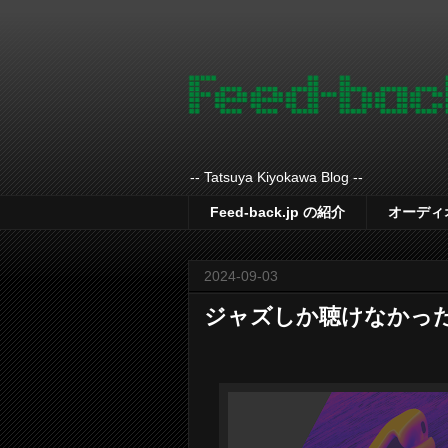
-- Tatsuya Kiyokawa Blog --
Feed-back.jp の紹介
オーディ
2024-09-03
ジャズしか聴けなかっ