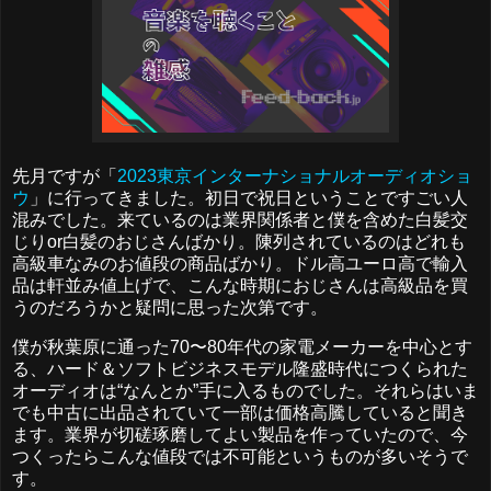
先月ですが「
2023東京インターナショナルオーディオショ
ウ
」に行ってきました。初日で祝日ということですごい人
混みでした。来ているのは業界関係者と僕を含めた白髪交
じりor白髪のおじさんばかり。陳列されているのはどれも
高級車なみのお値段の商品ばかり。ドル高ユーロ高で輸入
品は軒並み値上げで、こんな時期におじさんは高級品を買
うのだろうかと疑問に思った次第です。
僕が秋葉原に通った70〜80年代の家電メーカーを中心とす
る、ハード＆ソフトビジネスモデル隆盛時代につくられた
オーディオは“なんとか”手に入るものでした。それらはいま
でも中古に出品されていて一部は価格高騰していると聞き
ます。業界が切磋琢磨してよい製品を作っていたので、今
つくったらこんな値段では不可能というものが多いそうで
す。