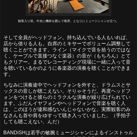
観客入り前。中央に機材を囲んで着席。となりにミュージシャンが立つ。
そして全員がヘッドフォン。持ち込んでいる人もいれば、
店から借りる人も。自席のミキサーでボリューム調整して
聴くことができます。ライン（マイクで音を拾うのではな
く、ケーブルで直接つなぐ楽器）の音が（もちろん）とて
もクリアー。まるでレコーディング現場に一緒に入って音
を聴いているかのように各楽器の演奏を聴くことができま
す。
ちなみに演奏途中でヘッドフォンを外すと、ドラムスとサ
ックスの音しか聴こえない。そりゃそうだ。再度ヘッドフ
ォンをつけると彼らのミラクルな演奏が繰り広げられてい
ます。ふだんイヤフォンやヘッドフォンで音楽を聴く人
は、このほうが違和感ないんじゃないかな。実際観客のみ
なさんも首や肩をゆすって聴き入っていました。（手拍子
しても聴こえない、んだ）
BANDiSHは若手の敏腕ミュージシャンによるインストゥル