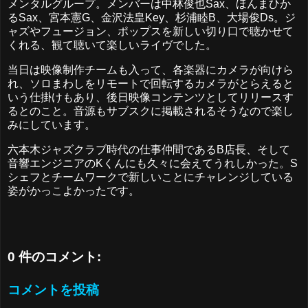
メンタルグループ。メンバーは中林俊也Sax、ほんまひか
るSax、宮本憲G、金沢法皇Key、杉浦睦B、大場俊Ds。ジ
ャズやフュージョン、ポップスを新しい切り口で聴かせて
くれる、観て聴いて楽しいライヴでした。
当日は映像制作チームも入って、各楽器にカメラが向けら
れ、ソロまわしをリモートで回転するカメラがとらえると
いう仕掛けもあり、後日映像コンテンツとしてリリースす
るとのこと。音源もサブスクに掲載されるそうなので楽し
みにしています。
六本木ジャズクラブ時代の仕事仲間であるB店長、そして
音響エンジニアのKくんにも久々に会えてうれしかった。S
シェフとチームワークで新しいことにチャレンジしている
姿がかっこよかったです。
0 件のコメント:
コメントを投稿