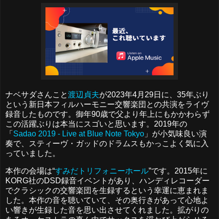
ナベサダさんこと
渡辺貞夫
が2023年4月29日に、35年ぶり
という新日本フィルハーモニー交響楽団との共演をライヴ
録音したものです。御年90歳で父より年上にもかかわらず
この活躍ぶりは本当にスゴいと思います。2019年の
「
Sadao 2019 - Live at Blue Note Tokyo
」が小気味良い演
奏で、スティーヴ・ガッドのドラムスもかっこよく気に入
っていました。
本作の会場は“
すみだトリフォニーホール
”です。2015年に
KORG社のDSD録音イベントがあり、ハンディレコーダー
でクラシックの交響楽団を生録するという幸運に恵まれま
した。本作の音を聴いていて、その奥行きがあって心地よ
い響きが生録した音を思い出させてくれました。拡がりの