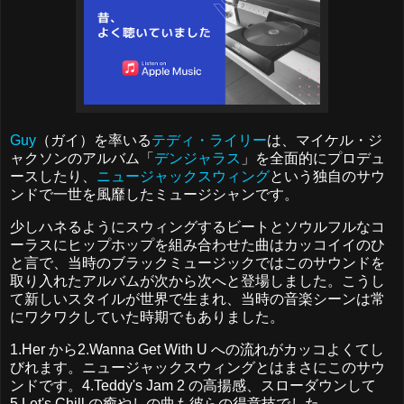
Guy
（ガイ）を率いる
テディ・ライリー
は、マイケル・ジ
ャクソンのアルバム「
デンジャラス
」を全面的にプロデュ
ースしたり、
ニュージャックスウィング
という独自のサウ
ンドで一世を風靡したミュージシャンです。
少しハネるようにスウィングするビートとソウルフルなコ
ーラスにヒップホップを組み合わせた曲はカッコイイのひ
と言で、当時のブラックミュージックではこのサウンドを
取り入れたアルバムが次から次へと登場しました。こうし
て新しいスタイルが世界で生まれ、当時の音楽シーンは常
にワクワクしていた時期でもありました。
1.Her から2.Wanna Get With U への流れがカッコよくてし
びれます。ニュージャックスウィングとはまさにこのサウ
ンドです。4.Teddy's Jam 2 の高揚感、スローダウンして
5.Let's Chill の癒やしの曲も彼らの得意技でした。