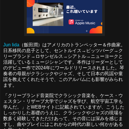
Jun Iida
（飯田潤）はアメリカのトランペッター＆作曲家。
日系移民の息子として、セントルイス→ピッツバーグ→ク
リーブランド→ロサンゼルス→シアトル→ニューヨークと
活躍しているミュージシャンです。本作はリーダーとして
のデビュー作で2024年にワールドリリースされました。琴
奏者の母親がクラシックやジャズ、そして日本の民謡や童
謡を教えてくれたそうで、このアルバムにも影響がみられ
ます。
「クリーブランド音楽院でクラシック音楽を、ケース・ウ
ェスタン・リザーブ大学でジャズを学び、航空宇宙工学も
学んだ。」とWEBサイトに記載されていますが、こうした
しっかりした基礎のうえに、クラシックやジャズの現場を
数多く経験してきただけあって、その音には深みを感じま
すし、曲やプレイにはこれからの時代の新しい何かがある