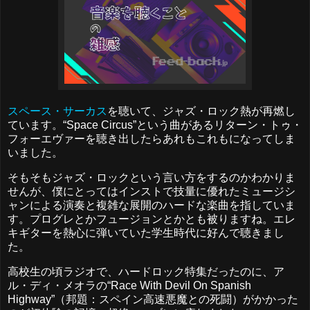
スペース・サーカス
を聴いて、ジャズ・ロック熱が再燃し
ています。“Space Circus”という曲があるリターン・トゥ・
フォーエヴァーを聴き出したらあれもこれもになってしま
いました。
そもそもジャズ・ロックという言い方をするのかわかりま
せんが、僕にとってはインストで技量に優れたミュージシ
ャンによる演奏と複雑な展開のハードな楽曲を指していま
す。プログレとかフュージョンとかとも被りますね。エレ
キギターを熱心に弾いていた学生時代に好んで聴きまし
た。
高校生の頃ラジオで、ハードロック特集だったのに、ア
ル・ディ・メオラの“Race With Devil On Spanish
Highway”（邦題：スペイン高速悪魔との死闘）がかかった