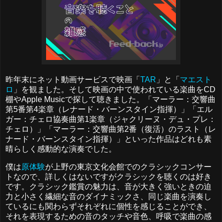
昨年末にネット動画サービスで映画「
TAR
」と「
マエスト
ロ
」を観ました。そして映画の中で使われている楽曲をCD
棚やApple Musicで探して聴きました。「マーラー：交響曲
第5番第4楽章（レナード・バーンスタイン指揮）」「エル
ガー：チェロ協奏曲第1楽章（ジャクリーヌ・デュ・プレ：
チェロ）」「マーラー：交響曲第2番（復活）のラスト（レ
ナード・バーンスタイン指揮）」といった作品はどれも素
晴らしく感動的な演奏でした。
僕は
原体験
が上野の東京文化会館でのクラシックコンサー
トなので、詳しくはないですがクラシックを聴くのは好き
です。クラシック鑑賞の魅力は、音が大きく強いときの迫
力と小さく繊細な音のダイナミックさ、同じ楽曲を演奏し
ているにも関わらずそれぞれに個性を感じることができ、
それを表現するための音のタッチや音色、呼吸で楽曲の感