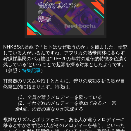
NHKBSの番組で「ヒトはなぜ歌うのか」を観ました。研究
している人がいるんですね。アフリカの熱帯雨林に暮らす
狩猟採集民のバカ族は“10〜20万年前の遺伝的特徴を色濃く
残している”ということで起源を探る対象としたようです。
（参照：
特集記事
）
打楽器のリズムや拍手とともに、狩りの成功を祈る歌が自
然発生的に始まります。特徴は、
（1）全員が違うメロディーを歌っている
（2）それぞれのメロディーを重ねてみると「完
全4度」の音の重なりが完成する
複雑なリズムとポリフォニー。ある人が違うメロディーに
移るとすかさず他の人がそのメロディーを補う、といった