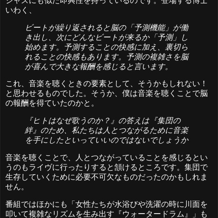
ジャズにも似た即興性を持っているのです。登場する博士
いわく、
ビートが繰り返されると脳の「予測機能」が働
き出し、次にどんなビートが来るか「予測」し
始めます。予測することの快感に加え、裏切ら
れることの快感もあります。予測の複雑さを脳
が喜んで大きな報酬を感じると言います。
これ、音楽を聴くときの要素として、そうかもしれない！
と思わせるものでした。そうか、僕は音楽を聴くことで脳
の報酬を得ていたのかと。
『ヒトはなぜ歌うのか？』の答えは『集団の
絆』のため、私たちは人とつながるために音楽
を手にしたといっていいのではないでしょうか
音楽を聴くことで、人とつながっていることを感じるとい
うのもライヴに行ったりすると頷けるところです。集団で
生存していくために必要不可欠なものだったのかもしれま
せん。
番組ではほかにも「女性たちが水浴びや洗濯の時に川面を
叩いて複雑なリズムを生み出す『ウォータードラム』」も